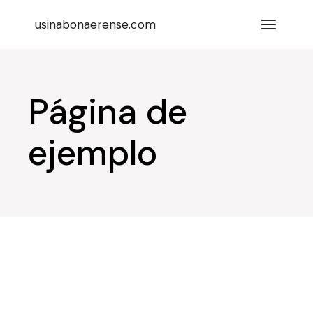
Skip
to
usinabonaerense.com
the
content
Página de
ejemplo