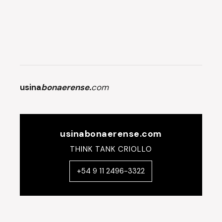
usina
bonaerense.
com
usinabonaerense.com
THINK TANK CRIOLLO
+54 9 11 2496-3322