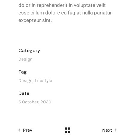
dolor in reprehenderit in voluptate velit
esse cillum dolore eu fugiat nulla pariatur
excepteur sint.
Category
Design
Tag
Design
Lifestyle
Date
5 October, 2020
Prev
Next