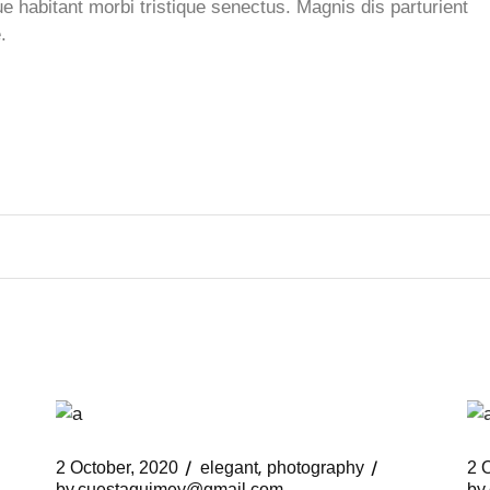
e habitant morbi tristique senectus. Magnis dis parturient
.
2 October, 2020
elegant
photography
2 
by
cuestaquimey@gmail.com
by