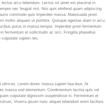
 lectus arcu bibendum. Lectus sit amet est placerat in
mpor nec feugiat nisl. Nisi quis eleifend quam adipiscing
t mauris commodo quis imperdiet massa. Malesuada proin
m mollis aliquam ut porttitor. Quisque egestas diam in arcu
aucibus purus in massa tempor. Imperdiet proin fermentum
n fermentum et sollicitudin ac orci. Fringilla phasellus
 vulputate sapien nec.
eu ultrices. Lorem donec massa sapien faucibus. At
urpis massa sed elementum. Condimentum lacinia quis vel
 quam vulputate dignissim suspendisse in. Fermentum et
s rutrum. Viverra ipsum nunc aliquet bibendum enim facilisis.