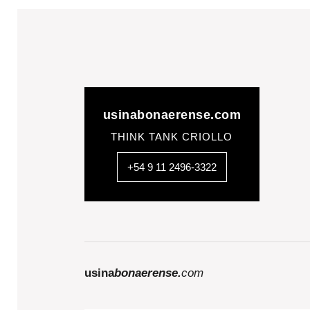
usinabonaerense.com
THINK TANK CRIOLLO
+54 9 11 2496-3322
usina
bonaerense.
com